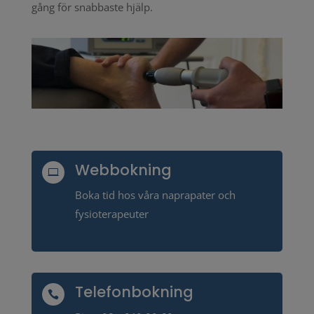
gång för snabbaste hjälp.
Webbokning

Boka tid hos våra naprapater och
fysioterapeuter
Telefonbokning
