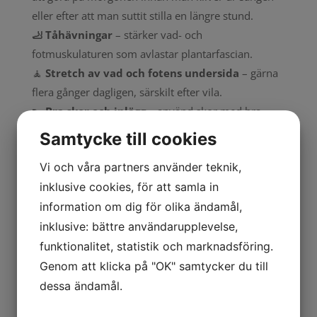
eller efter att man suttit stilla en längre stund.
🦶 Tåhävningar
– stärker vad- och
fotmuskulaturen som avlastar plantarfascian.
🧘
Stretch av vad och fotens undersida
– gärna
flera gånger dagligen, särskilt efter vila.
👟
Bra skor och inlägg
– använd skor med bra
dämpning och stöd, även inomhus.
Samtycke till cookies
Vad är skillnaden på
Vi och våra partners använder teknik,
inklusive cookies, för att samla in
plantar fasciit och
information om dig för olika ändamål,
hälsporre?
inklusive: bättre användarupplevelse,
Begreppen används ofta omväxlande, men de
funktionalitet, statistik och marknadsföring.
betyder faktiskt inte exakt samma sak.
Genom att klicka på "OK" samtycker du till
dessa ändamål.
Plantar fasciit
är en överbelastning och irritation i
bindvävsplattan (plantarfascian) under foten. Det är