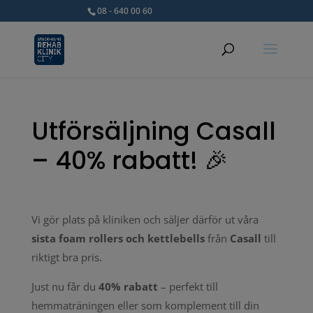
08 - 640 00 60
info@srkc.se
Utförsäljning Casall
– 40% rabatt! 🎉
Vi gör plats på kliniken och säljer därför ut våra
sista foam rollers och kettlebells
från
Casall
till
riktigt bra pris.
Just nu får du
40% rabatt
– perfekt till
hemmaträningen eller som komplement till din