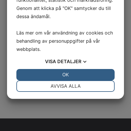
funktionalitet, statistik och marknadsföring.
Genom att klicka på "OK" samtycker du till
dessa ändamål.
Webbokning

Läs mer om vår användning av cookies och
Boka tid hos våra naprapater och
behandling av personuppgifter på vår
fysioterapeuter
webbplats.
VISA
DETALJER
Telefonbokning

JA
NEJ
OK
JA
NEJ
Ring:
08 - 640 00 60
NÖDVÄNDIG
INSTÄLLNINGAR
AVVISA ALLA
JA
NEJ
JA
NEJ
MARKNADSFÖRING
STATISTIK